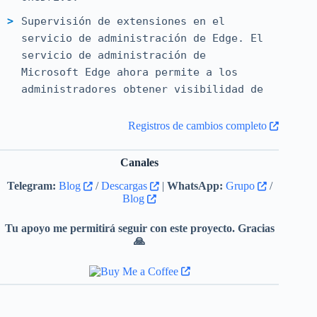
Supervisión de extensiones en el
servicio de administración de Edge. El
servicio de administración de
Microsoft Edge ahora permite a los
administradores obtener visibilidad de
las extensiones instaladas en sus
usuarios administrados. Desde la
Registros de cambios completo
página de supervisión de extensiones,
los administradores pueden ver qué
Canales
extensiones se han instalado y
Telegram:
Blog
/
Descargas
|
WhatsApp:
Grupo
/
gestionar las solicitudes de los
Blog
usuarios para las extensiones
bloqueadas. Para obtener más
Tu apoyo me permitirá seguir con este proyecto. Gracias
🙏
información, consulte Supervisión de
extensiones de Microsoft Edge.
Valida las compilaciones de Edge con
anticipación mediante la vista previa