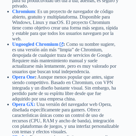
para su productividad del día a día; además, es seguro y
privado.
Chromium
: Es un proyecto de navegador de código
abierto, gratuito y multiplataforma. Disponible para
Windows, Linux y macOS. El proyecto Chromium
tiene como objetivo crear una forma más segura, rápida
y estable para que todos los usuarios naveguen por la
web.
Ungoogled Chromium
:
Como su nombre sugiere,
es una versión aún más “limpia” de Chromium,
despojada de cualquier traza de servicios de Google.
Requiere más mantenimiento manual y suele
actualizarse más lentamente, pero es muy valorado por
usuarios que buscan total independencia.
Opera One
:
Aunque menos popular que antes, sigue
siendo competitivo. Basado en Chromium, con VPN
integrada y un diseño bastante visual. Sin embargo, ha
perdido parte de su espíritu libre desde que fue
adquirido por una empresa china.
Opera GX:
Una versión del navegador web Opera,
diseñada específicamente para gamers. Ofrece
características únicas como un control de uso de
recursos (CPU, RAM y ancho de banda), integración
con plataformas de juegos, y una interfaz personalizable
con temas y efectos visuales.