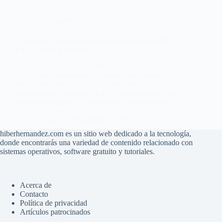
Uncategorized
Cloudflare trae su herramienta de cambio de DNS
1.1.1.1 a iOS y Android
La mayoría de los ordenadores tienen asignados un
DNS por el proveedor de Internet que el usuario ha
contratado, aunque en muchas ocasiones es
recomendable mantener los DNS proporcionado por
nuestra operadora, lo cierto es que también existen
desventajas, por…
@Hiber
noviembre 13, 2018
hiberhernandez.com es un sitio web dedicado a la tecnología,
donde encontrarás una variedad de contenido relacionado con
sistemas operativos, software gratuito y tutoriales.
Acerca de
Contacto
Política de privacidad
Artículos patrocinados