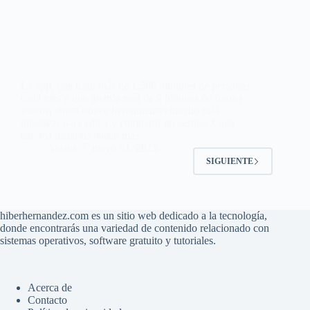
La app, que usan más de 1.500 millones de personas
cada mes y que guarda más de 9 billones de fotos y
videos, ahora ofrece herramientas mucho más
intuitivas para editar y compartir recuerdos. Cada
día, los usuarios hacen más…
Yesica
mayo 31, 2025
SIGUIENTE
hiberhernandez.com es un sitio web dedicado a la tecnología,
donde encontrarás una variedad de contenido relacionado con
sistemas operativos, software gratuito y tutoriales.
Acerca de
Contacto