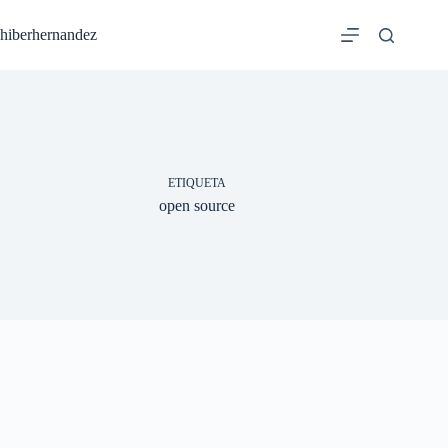
Saltar
al
hiberhernandez
contenido
ETIQUETA
open source