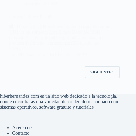
Herramientas USB
Universal USB Installer
| Universal USB Installer, también conocido como
UUI, es un software Live Linux Bootable USB
Creator. Esta herramienta le permite a los usuarios
arrancar fácilmente sus sistemas ISO desde una
USB.
@Hiber
julio 28, 2026
SIGUIENTE
hiberhernandez.com es un sitio web dedicado a la tecnología,
donde encontrarás una variedad de contenido relacionado con
sistemas operativos, software gratuito y tutoriales.
Acerca de
Contacto