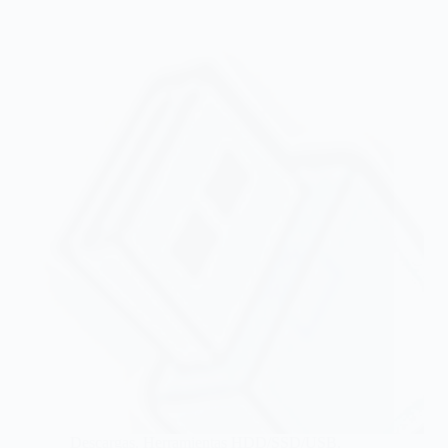
Descargas
,
Herramientas HDD/SSD/USB
,