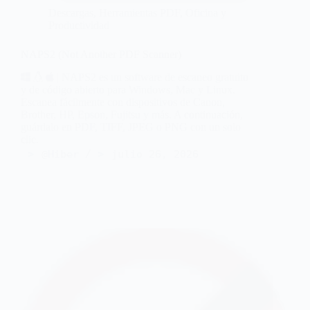
Descargas
,
Herramientas PDF
,
Oficina y
Productividad
NAPS2 (Not Another PDF Scanner)
| NAPS2 es un software de escaneo gratuito
y de código abierto para Windows, Mac y Linux.
Escanea fácilmente con dispositivos de Canon,
Brother, HP, Epson, Fujitsu y más. A continuación,
guárdalo en PDF, TIFF, JPEG o PNG con un solo
clic.
@Hiber
julio 26, 2026