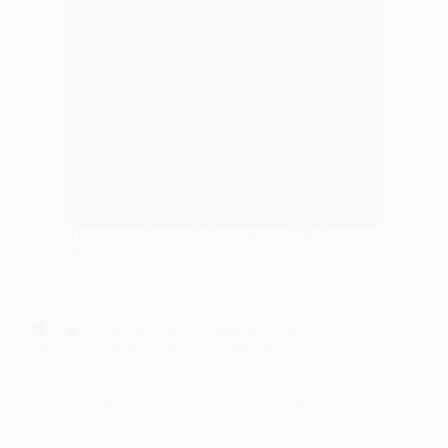
Descargas
,
Lector de documentos
,
Oficina y
Productividad
LibreOffice
| LibreOffice es una poderosa suite de
oficina; su interfaz limpia y sus potentes
herramientas permiten dar rienda suelta a tu
creatividad y hacer crecer tu productividad.
@Ian Aso
julio 26, 2026