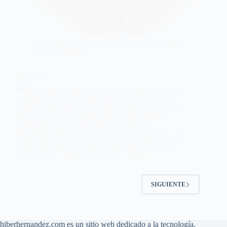
Descargas
,
Herramientas de Internet
,
Oficina
y Productividad
Betterbird
| Betterbird es una versión mejorada de Mozilla
Thunderbird, Thunderbird con esteroides, por así
decirlo. Betterbird es mejor que Thunderbird en tres
formas: contiene nuevas funciones exclusivas de
Betterbird, contiene correcciones de errores
exclusivas de Betterbird y contiene correcciones que
Thunderbird puede incluir en una etapa posterior.
@Hiber
julio 23, 2026
SIGUIENTE
hiberhernandez.com es un sitio web dedicado a la tecnología,