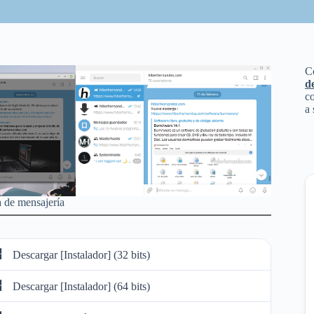
C
d
co
a 
 de mensajería
Descargar [Instalador] (32 bits)
Descargar [Instalador] (64 bits)