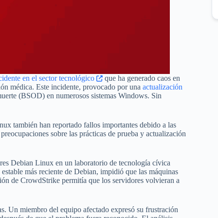
cidente en el sector tecnológico
que ha generado caos en
ción médica. Este incidente, provocado por una
actualización
 la muerte (BSOD) en numerosos sistemas Windows. Sin
nux también han reportado fallos importantes debido a las
 preocupaciones sobre las prácticas de prueba y actualización
res Debian Linux en un laboratorio de tecnología cívica
n estable más reciente de Debian, impidió que las máquinas
ción de CrowdStrike permitía que los servidores volvieran a
cas. Un miembro del equipo afectado expresó su frustración