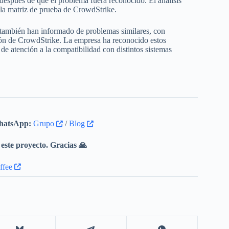
s después de que el problema fuera reconocido. El análisis
 la matriz de prueba de CrowdStrike.
 también han informado de problemas similares, con
ación de CrowdStrike. La empresa ha reconocido estos
de atención a la compatibilidad con distintos sistemas
atsApp:
Grupo
/
Blog
este proyecto. Gracias 🙏