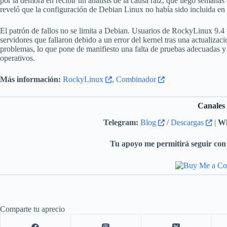
por la demora en recibir un análisis de la causa raíz, que llegó semana
reveló que la configuración de Debian Linux no había sido incluida en
El patrón de fallos no se limita a Debian. Usuarios de RockyLinux 9.4
servidores que fallaron debido a un error del kernel tras una actualiz
problemas, lo que pone de manifiesto una falta de pruebas adecuadas y 
operativos.
Más información:
RockyLinux
,
Combinador
Canales
Telegram:
Blog
/
Descargas
|
Wh
Tu apoyo me permitirá seguir con 
Comparte tu aprecio