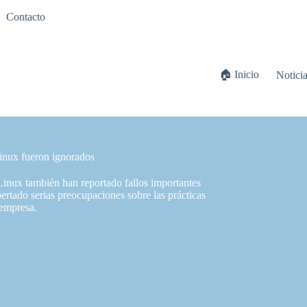
Contacto
🏠 Inicio
Notici
inux fueron ignorados
Linux también han reportado fallos importantes
ertado serias preocupaciones sobre las prácticas
 empresa.