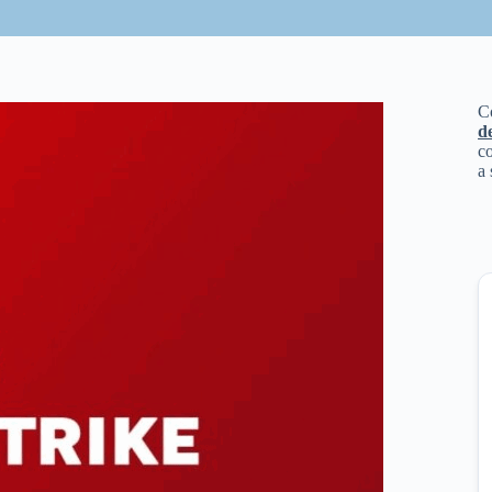
C
d
co
a 