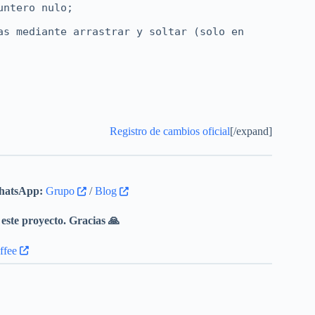
untero nulo;
as mediante arrastrar y soltar (solo en
layfp 3.0;
Registro de cambios oficial
[/expand]
l motor residfp;
ión de audio;
atsApp:
Grupo
/
Blog
a versión 2.3.3).
este proyecto. Gracias 🙏