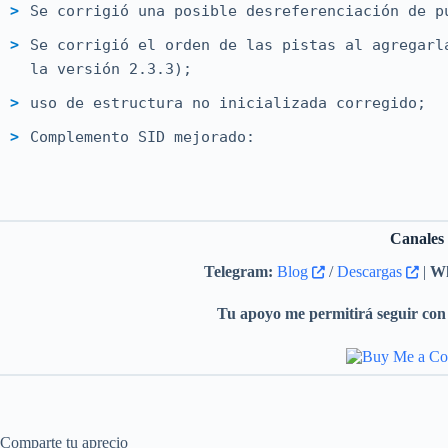
Se corrigió una posible desreferenciación de p
Se corrigió el orden de las pistas al agregarl
la versión 2.3.3);
uso de estructura no inicializada corregido;
Complemento SID mejorado:
Se ha añadido compatibilidad con libsidp
Se agregó la función para compilar sin e
Se corrigió la fuga de memoria;
Canales
Se corrigió la visualización de informac
Telegram:
Blog
/
Descargas
|
Wh
Traducción al japonés actualizada (solo para l
Tu apoyo me permitirá seguir con 
Comparte tu aprecio