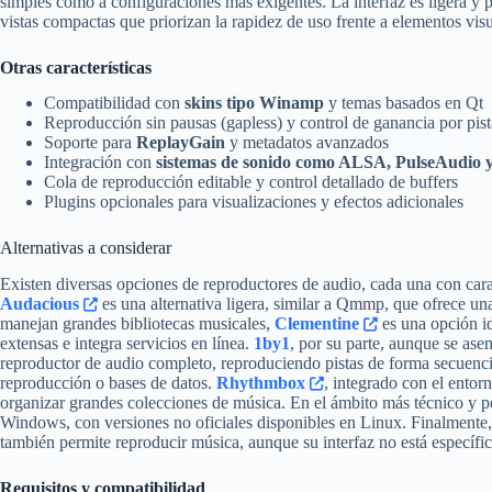
simples como a configuraciones más exigentes. La interfaz es ligera y p
vistas compactas que priorizan la rapidez de uso frente a elementos visu
Otras características
Compatibilidad con
skins tipo Winamp
y temas basados en Qt
Reproducción sin pausas (gapless) y control de ganancia por pist
Soporte para
ReplayGain
y metadatos avanzados
Integración con
sistemas de sonido como ALSA, PulseAudio
Cola de reproducción editable y control detallado de buffers
Plugins opcionales para visualizaciones y efectos adicionales
Alternativas a considerar
Existen diversas opciones de reproductores de audio, cada una con carac
Audacious
es una alternativa ligera, similar a Qmmp, que ofrece u
manejan grandes bibliotecas musicales,
Clementine
es una opción id
extensas e integra servicios en línea.
1by1
, por su parte, aunque se as
reproductor de audio completo, reproduciendo pistas de forma secuencia
reproducción o bases de datos.
Rhythmbox
, integrado con el ento
organizar grandes colecciones de música. En el ámbito más técnico y p
Windows, con versiones no oficiales disponibles en Linux. Finalmente
también permite reproducir música, aunque su interfaz no está específi
Requisitos y compatibilidad