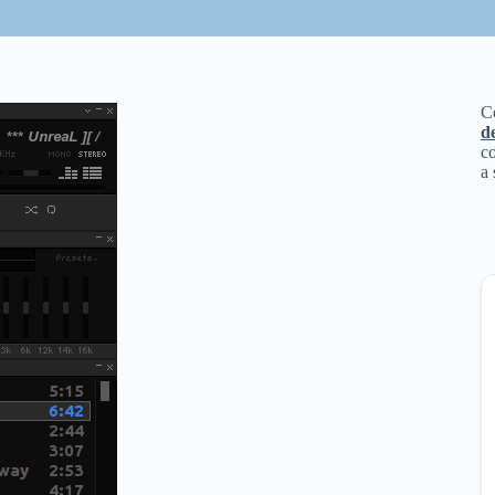
C
d
co
a 