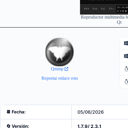
Reproductor multimedia
Qt
Qmmp
Reportar enlace roto
📆 Fecha:
05/06/2026
🔄️
Versión:
1.7.9/ 2.3.1