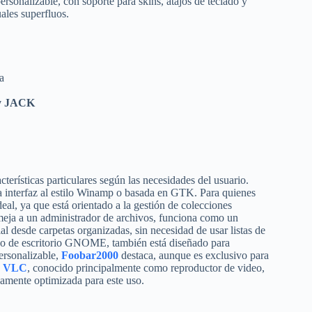
ersonalizable, con soporte para skins, atajos de teclado y
ales superfluos.
a
 y JACK
terísticas particulares según las necesidades del usuario.
na interfaz al estilo Winamp o basada en GTK. Para quienes
eal, ya que está orientado a la gestión de colecciones
emeja a un administrador de archivos, funciona como un
l desde carpetas organizadas, sin necesidad de usar listas de
rno de escritorio GNOME, también está diseñado para
ersonalizable,
Foobar2000
destaca, aunque es exclusivo para
,
VLC
, conocido principalmente como reproductor de video,
camente optimizada para este uso.