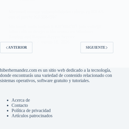
Microsoft corrige vulnerabilidades críticas en RRAS
con el parche KB5084597
Microsoft lanza hotpatch KB5084597 para corregir
fallas críticas de ejecución remota en Windows
Routing and Remote Access Service
@Hiber
marzo 16, 2026
ANTERIOR
SIGUIENTE
hiberhernandez.com es un sitio web dedicado a la tecnología,
donde encontrarás una variedad de contenido relacionado con
sistemas operativos, software gratuito y tutoriales.
Acerca de
Contacto
Política de privacidad
Artículos patrocinados