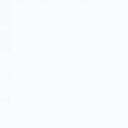
arrancar, algunos equipos inician en una pantalla…
@Hiber
diciembre 4, 2025
Noticias
,
Windows
Windows 11 Build 26220.7271 presenta un menú contextual reco