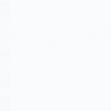
Noticias
,
Windows
Microsoft lanza Windows 11 26H1 y prepara el salto a los nu
Microsoft lanzó la primera compilación 26H1 de Windows 11 par
versión no introduce nuevas funciones, sino que se enfoca en ajus
próxima generación de equipos Copilot+ con…
@Hiber
noviembre 10, 2025