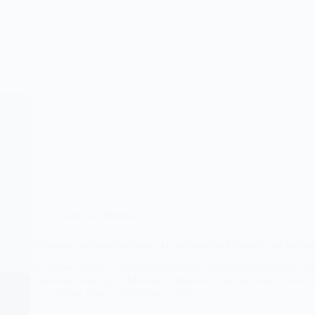
Noticias
,
Windows
Microsoft está modernizando la herramienta Ejecutar con funcion
Es curioso cómo un pequeño gesto tan cotidiano como pulsar Wi
experimentación para Microsoft. Mientras algunos buscan darle u
@Ian Aso
diciembre 6, 2025