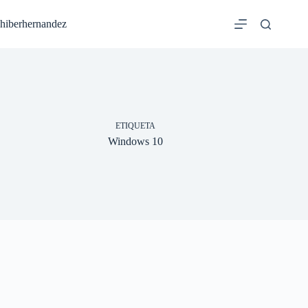
Saltar
al
hiberhernandez
contenido
ETIQUETA
Windows 10