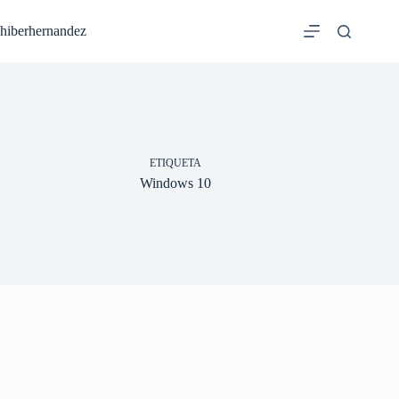
Saltar
al
hiberhernandez
contenido
ETIQUETA
Windows 10