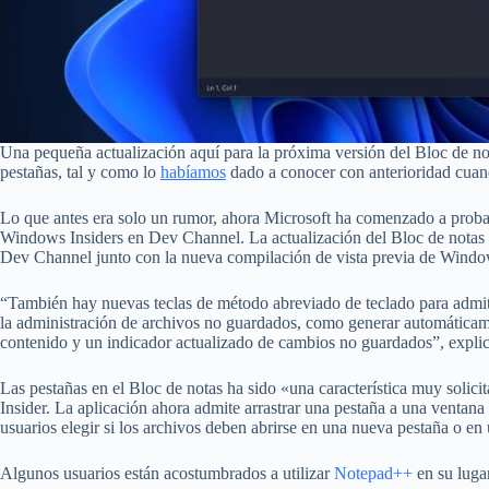
Una pequeña actualización aquí para la próxima versión del Bloc de no
pestañas, tal y como lo
habíamos
dado a conocer con anterioridad cuando
Lo que antes era solo un rumor, ahora Microsoft ha comenzado a probar 
Windows Insiders en Dev Channel. La actualización del Bloc de notas
Dev Channel junto con la nueva compilación de vista previa de Wind
“También hay nuevas teclas de método abreviado de teclado para admiti
la administración de archivos no guardados, como generar automáticamen
contenido y un indicador actualizado de cambios no guardados”, expli
Las pestañas en el Bloc de notas ha sido «una característica muy solic
Insider. La aplicación ahora admite arrastrar una pestaña a una ventan
usuarios elegir si los archivos deben abrirse en una nueva pestaña o e
Algunos usuarios están acostumbrados a utilizar
Notepad++
en su lugar