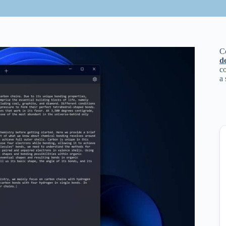
C
d
co
a 