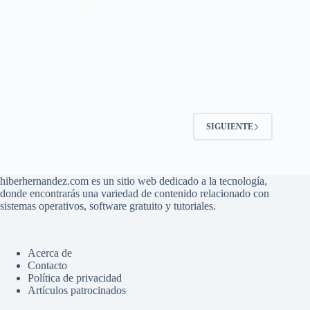
Internet
,
Noticias
Google prueba una función para modificar
direcciones gmail.com existentes
Gmail permitirá cambiar de correo y conservar el
acceso a tu cuenta de Google.
@Hiber
diciembre 27, 2025
SIGUIENTE
hiberhernandez.com es un sitio web dedicado a la tecnología,
donde encontrarás una variedad de contenido relacionado con
sistemas operativos, software gratuito y tutoriales.
Acerca de
Contacto
Política de privacidad
Artículos patrocinados