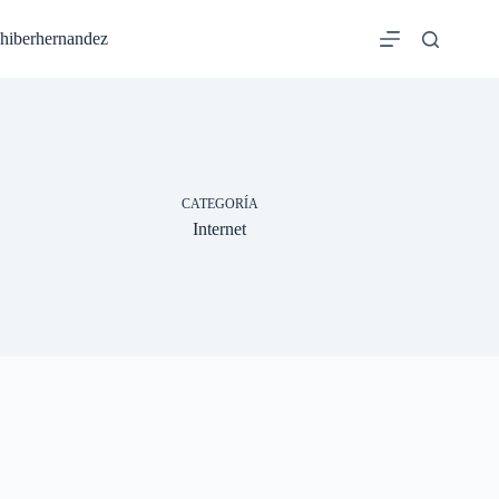
Saltar
al
hiberhernandez
contenido
CATEGORÍA
Internet