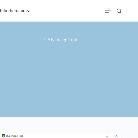
Saltar
al
hiberhernandez
contenido
USB Image Tool