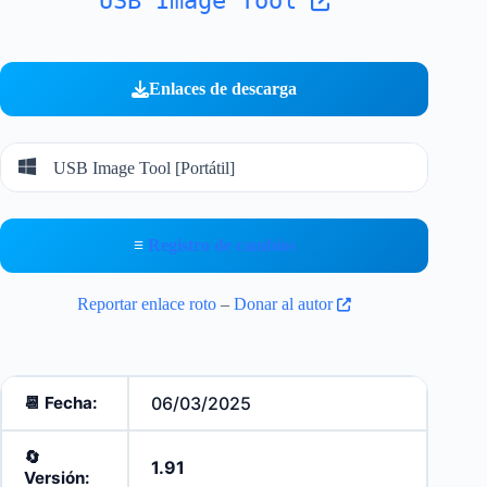
USB Image Tool
Enlaces de descarga
USB Image Tool [Portátil]
≡
Registro de cambios
Reportar enlace roto
–
Donar al autor
📆 Fecha:
06/03/2025
🔄️
1.91
Versión: