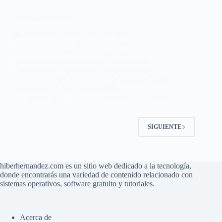
WirelessKeyView
| WirelessKeyView recupera todas las
claves/contraseñas de seguridad de la red
inalámbrica (WEP/WPA) almacenadas en su
computadora por el Servicio 'Wireless Zero
Configuration' de Windows XP o mediante el
servicio 'WLAN AutoConfig' de Windows Vista,
Windows 7, 8, 10 y Server 2008.
@Ian Aso
noviembre 21, 2023
SIGUIENTE
hiberhernandez.com es un sitio web dedicado a la tecnología,
donde encontrarás una variedad de contenido relacionado con
sistemas operativos, software gratuito y tutoriales.
Acerca de