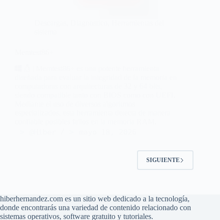
Descargas
,
Diagnostico
,
Herramientas del
sistema
Memtest86+
| Memtest86+ es una potente herramienta
diseñada para evaluar la integridad de la memoria en
computadoras con arquitecturas de 32 y 64 bits,
siendo compatible tanto con BIOS como con UEFI.
Mediante el uso de diversos algoritmos
especializados, esta herramienta detecta de manera
confiable posibles fallos en la memoria RAM.
@Hiber
mayo 18, 2026
SIGUIENTE
hiberhernandez.com es un sitio web dedicado a la tecnología,
donde encontrarás una variedad de contenido relacionado con
sistemas operativos, software gratuito y tutoriales.