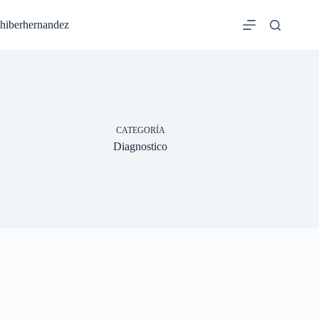
Saltar
al
hiberhernandez
contenido
CATEGORÍA
Diagnostico