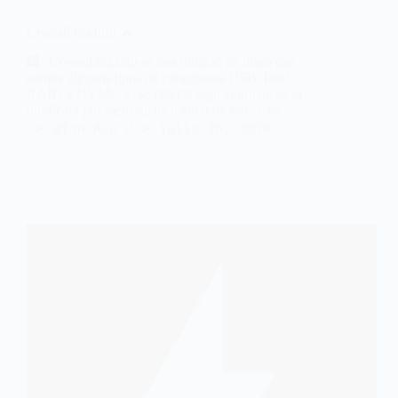
CrystalDiskInfo 🔥
| CrystalDisklnfo es una utilidad de disco que
admite algunos tipos de conexiones USB, Intel
RAID y NVMe. Si se detecta algo anormal, se lo
notificará por mensaje de texto o de voz, y es...
@Ian Aso
julio 26, 2026