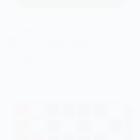
Descargas
,
Diagnostico
,
Herramientas del
sistema
QuickMemoryTestOK
| Una herramienta pequeña y portable pero eficaz
que le ayudará a comprobar rápidamente si la
memoria RAM de su PC tiene errores, antes de que
este caduque la garantía.
@Ian Aso
junio 7, 2026