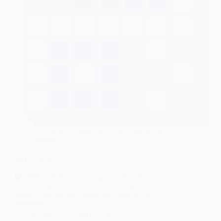
Descargas
,
Diagnostico
,
Herramientas del
sistema
IsMyLcdOK
| IsMyLcdOK es un programa pequeño pero una
solución efectiva para verificar fácilmente si hay
píxeles muertos/paralizados/atascados en los
monitores LCD.
@Hiber
mayo 20, 2026