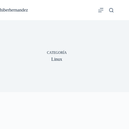
Saltar
al
hiberhernandez
contenido
CATEGORÍA
Linux