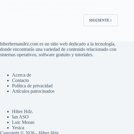
clave, que es el cifrado y la seguridad, además de ser
de código abierto. La aplicación actualmente…
@Hiber
septiembre 27, 2021
SIGUIENTE
hiberhernandez.com es un sitio web dedicado a la tecnología,
donde encontrarás una variedad de contenido relacionado con
sistemas operativos, software gratuito y tutoriales.
Acerca de
Contacto
Política de privacidad
Artículos patrocinados
Hiber Hdz.
Ian ASO
Luic Moran
Yesica
Copyright © 2026 - Hiber Hdz.