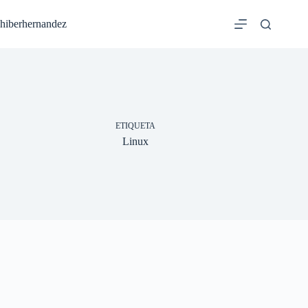
Saltar
al
hiberhernandez
contenido
ETIQUETA
Linux