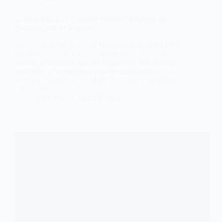
Ubuntu 24.04 LTS ‘Noble Numbat’ lista para su
descarga, esto es lo nuevo
Canonical acaba de lanzar Ubuntu Linux 24.04 LTS
bajo el nombre en código "Noble Numbat", una
versión que destaca por sus mejoras en rendimiento,
seguridad y herramientas para desarrolladores. .
Según lo destacado por Mark Shuttleworth, CEO de
Canonical
@Ian Aso
abril 25, 2024