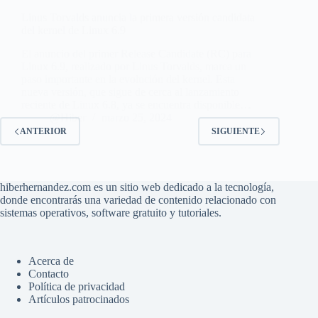
Linus Torvalds anuncia la primera versión candidata
del kernel de Linux 6.9
El anuncio del primer Release Candidate (RC) para
Linux 6.9, realizado por Linus Torvalds, marca un
paso importante en la evolución del kernel. Esta
nueva versión, que sigue de cerca al lanzamiento
reciente de Linux 6.8, ya se encuentra disponible…
@Hiber
marzo 25, 2024
ANTERIOR
SIGUIENTE
hiberhernandez.com es un sitio web dedicado a la tecnología,
donde encontrarás una variedad de contenido relacionado con
sistemas operativos, software gratuito y tutoriales.
Acerca de
Contacto
Política de privacidad
Artículos patrocinados