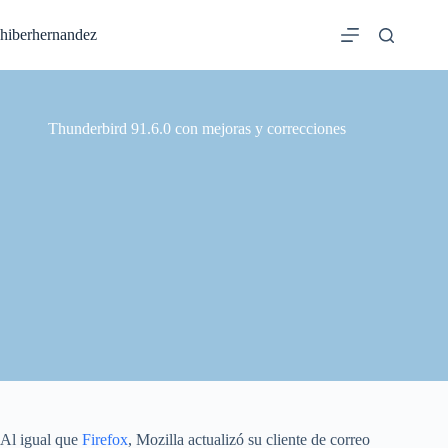
Saltar
al
hiberhernandez
contenido
Thunderbird 91.6.0 con mejoras y correcciones
Al igual que
Firefox
, Mozilla actualizó su cliente de correo