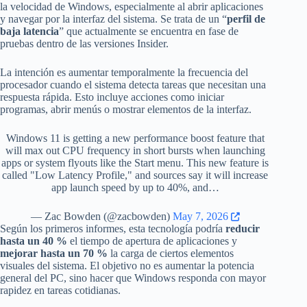
la velocidad de Windows, especialmente al abrir aplicaciones
y navegar por la interfaz del sistema. Se trata de un “
perfil de
baja latencia
” que actualmente se encuentra en fase de
pruebas dentro de las versiones Insider.
La intención es aumentar temporalmente la frecuencia del
procesador cuando el sistema detecta tareas que necesitan una
respuesta rápida. Esto incluye acciones como iniciar
programas, abrir menús o mostrar elementos de la interfaz.
Windows 11 is getting a new performance boost feature that
will max out CPU frequency in short bursts when launching
apps or system flyouts like the Start menu. This new feature is
called "Low Latency Profile," and sources say it will increase
app launch speed by up to 40%, and…
— Zac Bowden (@zacbowden)
May 7, 2026
Según los primeros informes, esta tecnología podría
reducir
hasta un 40 %
el tiempo de apertura de aplicaciones y
mejorar hasta un 70 %
la carga de ciertos elementos
visuales del sistema. El objetivo no es aumentar la potencia
general del PC, sino hacer que Windows responda con mayor
rapidez en tareas cotidianas.