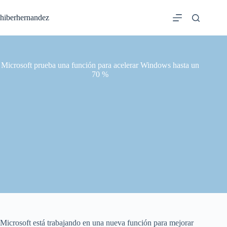
Saltar
al
hiberhernandez
contenido
Microsoft prueba una función para acelerar Windows hasta un
70 %
Microsoft está trabajando en una nueva función para mejorar