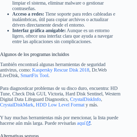
limpiar el sistema, eliminar malware o gestionar
contraseñas.
Acceso a redes:
Tiene soporte para redes cableadas e
inalámbricas, útil para copiar archivos o actualizar
drivers directamente desde el entorno.
Interfaz gráfica amigable:
Aunque es un entorno
ligero, ofrece una interfaz clara que ayuda a navegar
entre las aplicaciones sin complicaciones.
Algunos de los programas incluidos
También encontrará algunas herramientas de seguridad
antivirus, como:
Kaspersky Rescue Disk 2018
, Dr.Web
LiveDisk,
SmartFix Tool
.
Para diagnosticar problemas de su disco duro, encuentra: HD
Tune, Check Disk GUI, Victoria, Hard Disk Sentinel, Western
Digital Data Lifeguard Diagnostics,
CrystalDiskInfo
,
CrystalDiskMark
,
HDD Low Level Format
y más.
Y hay muchas herramientas más por mencionar, la lista puede
hacerse aún más larga. Puede revisarlas
aquí
.
Alternativas seguras