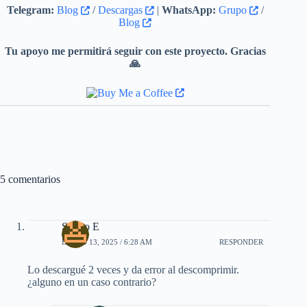
HWiNFO 8.48
Telegram:
Blog
/
Descargas
|
WhatsApp:
Grupo
/
Blog
CPU-Z 2.20.2
WinDirStat 2.6.2
Tu apoyo me permitirá seguir con este proyecto. Gracias
🙏
EasyUEFI 6.4.0.2
RustDesk 1.4.8
HopToDesk 1.46.2
Tribunal Supremo 4.11.7.2990
AnyDesk 9.7.8
5 comentarios
UltraVNC 1.8.2.4
TightVNC 2.8.88
Sergio E
PuTTY 0.84
ENERO 13, 2025 / 6:28 AM
RESPONDER
VeraCrypt 1.26.29
Lo descargué 2 veces y da error al descomprimir.
Memtest86+ 8.10 (UEFI/DOS)
¿alguno en un caso contrario?