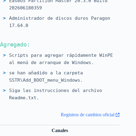
EaseUS Partition Master 20.3.0 Build
202606180359
Administrador de discos duros Paragon
17.64.0
DiskGenius 6.2.0 Compilación 1829
Agregado:
Asistente de partición Aomei 10.11.0
Scripts para agregar rápidamente WinPE
Macrorit Partition Expert 8.9.2
al menú de arranque de Windows.
Editor de particiones NIUBI 10.3.2
se han añadido a la carpeta
Editor de disco activo 26.1.3
SSTR\Add_BOOT_menu_Windows.
R-Studio 9.5.191810
Siga las instrucciones del archivo
Asistente de recuperación de datos
Readme.txt.
EaseUS 20.5.0
Registros de cambios oficial
CrystalDiskInfo 9.9.1
CrystalDiskMark 9.0.3
Canales