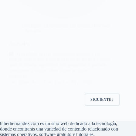
Descargas
,
Herramientas del sistema
,
Procesos
y Servicios
QuickMon
| QuickMon es una herramienta gratuita y de
código abierto que funciona como monitoreo y alerta
para su sistema operativo; este programa le permite
monitorear y alertar sobre varios recursos y
servicios...
@Ian Aso
junio 26, 2024
SIGUIENTE
hiberhernandez.com es un sitio web dedicado a la tecnología,
donde encontrarás una variedad de contenido relacionado con
sistemas operativos, software gratuito y tutoriales.