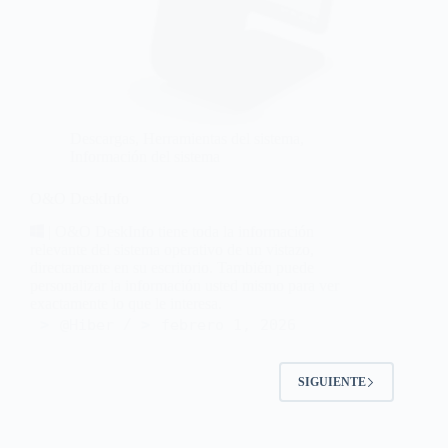
Descargas
,
Herramientas del sistema
,
Información del sistema
O&O DeskInfo
| O&O DeskInfo tiene toda la información
relevante del sistema operativo de un vistazo,
directamente en su escritorio. También puede
personalizar la información usted mismo para ver
exactamente lo que le interesa.
@Hiber
febrero 1, 2026
SIGUIENTE