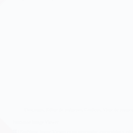
Descargas
,
Editor de imágenes
,
Gráficos
,
Visor de image
FastStone Image Viewer
| FastStone Image Viewer es un navegador, convertidor y edito