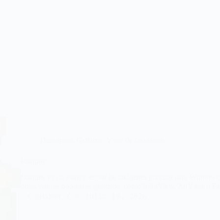
Descargas
,
Gráficos
,
Visor de imagenes
Imagine
Imagine es un visor y editor de imágenes gratuito para Windows
otros visores populares gratuitos, como IrfanView, XnView o F
@Hiber
julio 19, 2026