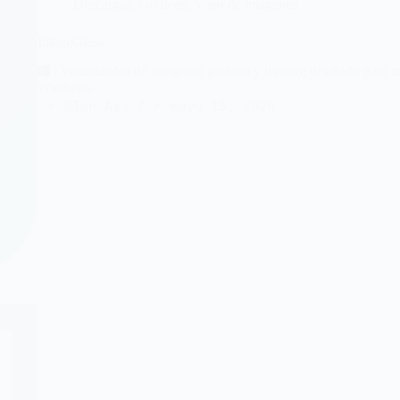
Descargas
,
Gráficos
,
Visor de imagenes
ImageGlass
| Visualizador de imágenes gratuito y liviano; diseñado para t
Windows.
@Ian Aso
mayo 15, 2026