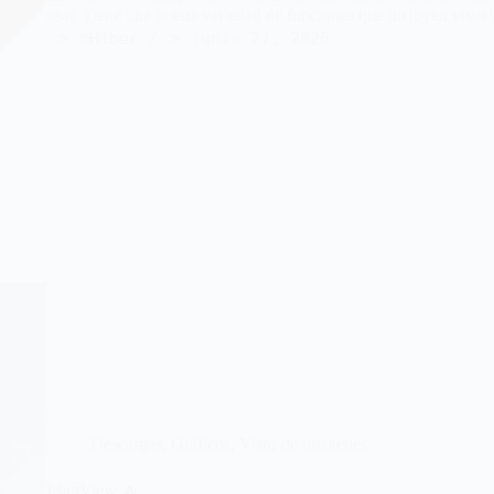
usar. Tiene una buena variedad de funciones que incluyen visual
@Hiber
junio 27, 2026
Descargas
,
Gráficos
,
Visor de imagenes
IrfanView 🔥