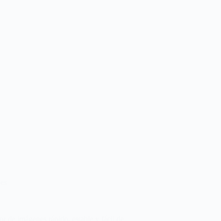
nes
r de imágenes rápido, estable y fácil de