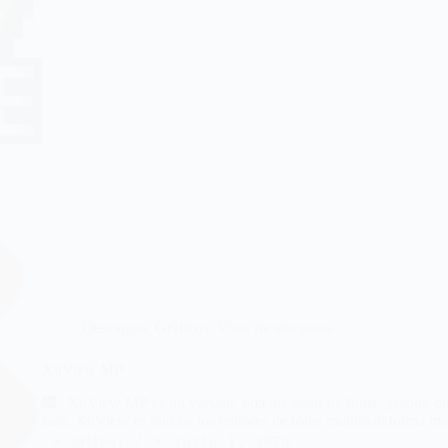
Descargas
,
Gráficos
,
Visor de imagenes
XnView MP
| XnView MP es un versátil, potente visor de fotos, gestión 
más. XnView es uno de los editores de fotos multiplataforma más 
@Hiber
julio 1, 2026