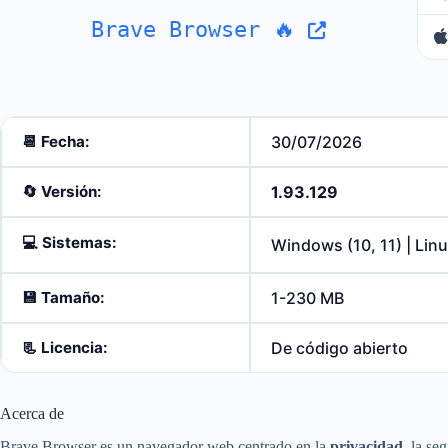
Brave Browser 🔥
📆 Fecha:
30/07/2026
🔄️
Versión:
1.93.129
💻
Sistemas:
Windows (10, 11) | Lin
💾
Tamaño:
1-230 MB
📃
Licencia:
De código abierto
Acerca de
Brave Browser es un navegador web centrado en la
privacidad
, la se