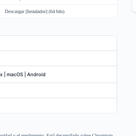
Descargar [Instalador] (64 bits)
ux | macOS | Android
guridad y el rendimiento. Está desarrollado sobre Chromium,