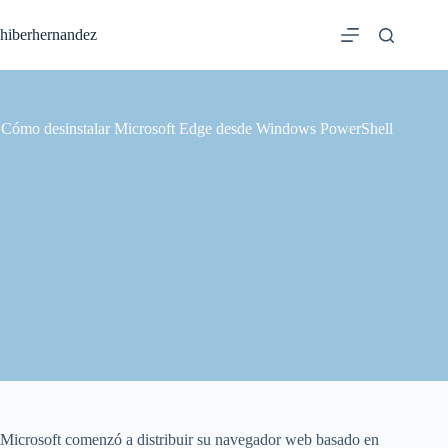
Saltar
al
hiberhernandez
contenido
Cómo desinstalar Microsoft Edge desde Windows PowerShell
Microsoft comenzó a distribuir su navegador web basado en