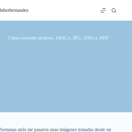
Saltar
al
hiberhernandez
contenido
Cómo convertir archivos .HEIC a .JPG, .PNG o .PDF
Semanas atrás me pasaron unas imágenes tomadas desde un