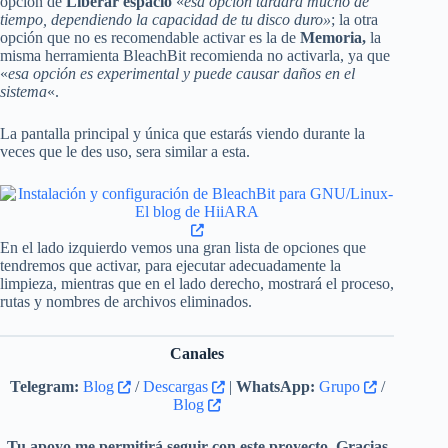
opción de
Liberar espacio
«
esa opción tardará mucho de
tiempo, dependiendo la capacidad de tu disco duro»
; la otra
opción que no es recomendable activar es la de
Memoria,
la
misma herramienta BleachBit recomienda no activarla, ya que
«
esa opción es experimental y puede causar daños en el
sistema
«.
La pantalla principal y única que estarás viendo durante la
veces que le des uso, sera similar a esta.
En el lado izquierdo vemos una gran lista de opciones que
tendremos que activar, para ejecutar adecuadamente la
limpieza, mientras que en el lado derecho, mostrará el proceso,
rutas y nombres de archivos eliminados.
Canales
Telegram:
Blog
/
Descargas
|
WhatsApp:
Grupo
/
Blog
Tu apoyo me permitirá seguir con este proyecto. Gracias