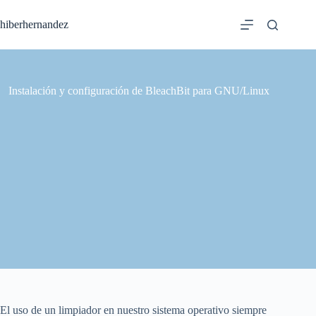
Saltar
al
hiberhernandez
contenido
Instalación y configuración de BleachBit para GNU/Linux
El uso de un limpiador en nuestro sistema operativo siempre