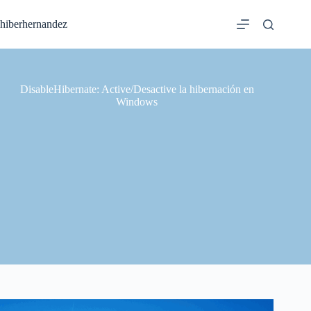
Saltar
al
hiberhernandez
contenido
DisableHibernate: Active/Desactive la hibernación en
Windows