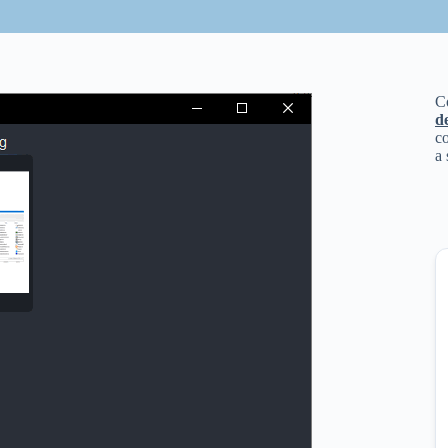
C
d
co
a 