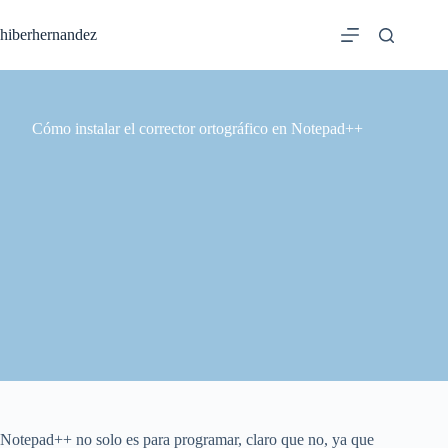
Saltar
al
hiberhernandez
contenido
Cómo instalar el corrector ortográfico en Notepad++
Notepad++ no solo es para programar, claro que no, ya que