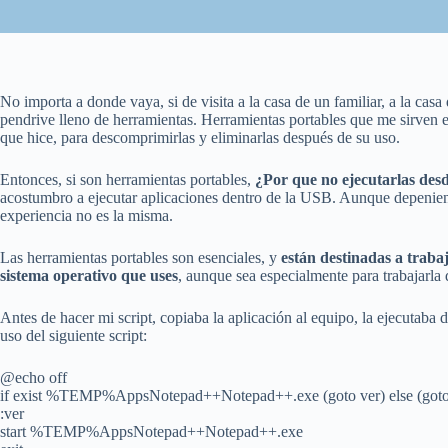
No importa a donde vaya, si de visita a la casa de un familiar, a la cas
pendrive lleno de herramientas. Herramientas portables que me sirven 
que hice, para descomprimirlas y eliminarlas después de su uso.
Entonces, si son herramientas portables,
¿Por que no ejecutarlas desd
acostumbro a ejecutar aplicaciones dentro de la USB. Aunque depenien
experiencia no es la misma.
Las herramientas portables son esenciales, y
están destinadas a trabaj
sistema operativo que uses
, aunque sea especialmente para trabajarla
Antes de hacer mi script, copiaba la aplicación al equipo, la ejecutaba 
uso del siguiente script:
@echo off
if exist %TEMP%AppsNotepad++Notepad++.exe (goto ver) else (got
:ver
start %TEMP%AppsNotepad++Notepad++.exe