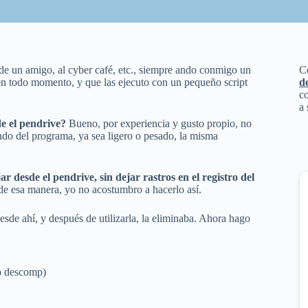
a de un amigo, al cyber café, etc., siempre ando conmigo un
C
en todo momento, y que las ejecuto con un pequeño script
d
co
a 
e el pendrive?
Bueno, por experiencia y gusto propio, no
do del programa, ya sea ligero o pesado, la misma
ar desde el pendrive, sin dejar rastros en el registro del
 de esa manera, yo no acostumbro a hacerlo así.
desde ahí, y después de utilizarla, la eliminaba. Ahora hago
o descomp)