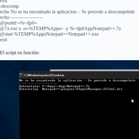
exit
:descomp
echo No se ha encontrado la aplicacion – Se procede a descomprimir
echo ——————–
@pushd «%~dp0»
@7z.exe x -o»%TEMP%Apps» -y %~dp0AppNotepad++.7z
@start %TEMP%AppsNotepad++Notepad++.exe
exit
El script en función: