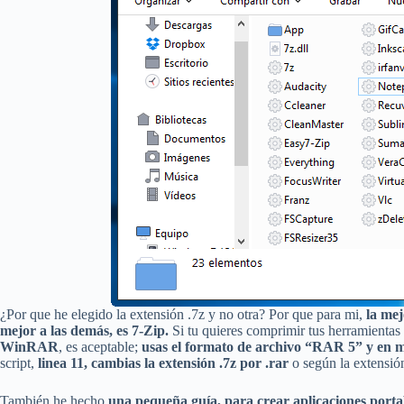
¿Por que he elegido la extensión .7z y no otra? Por que para mi,
la me
mejor a las demás, es 7-Zip.
Si tu quieres comprimir tus herramienta
WinRAR
, es aceptable;
usas el formato de archivo “RAR 5” y en 
script,
linea 11, cambias la extensión .7z por .rar
o según la extensió
También he hecho
una pequeña guía, para crear aplicaciones porta