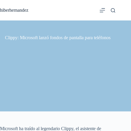
Saltar
al
hiberhernandez
contenido
Clippy: Microsoft lanzó fondos de pantalla para teléfonos
Microsoft ha traído al legendario Clippy, el asistente de