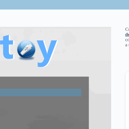
C
d
co
a 