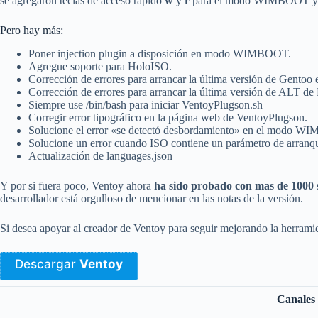
se agregaron teclas de acceso rápido
w
y
r
para el modo WIMBOOT 
Pero hay más:
Poner injection plugin a disposición en modo WIMBOOT.
Agregue soporte para HoloISO.
Corrección de errores para arrancar la última versión de Gentoo 
Corrección de errores para arrancar la última versión de ALT de
Siempre use /bin/bash para iniciar VentoyPlugson.sh
Corregir error tipográfico en la página web de VentoyPlugson.
Solucione el error «se detectó desbordamiento» en el modo W
Solucione un error cuando ISO contiene un parámetro de arranqu
Actualización de languages.json
Y por si fuera poco, Ventoy ahora
ha sido probado con mas de 1000 
desarrollador está orgulloso de mencionar en las notas de la versión.
Si desea apoyar al creador de Ventoy para seguir mejorando la herramie
Descargar
Ventoy
Canales