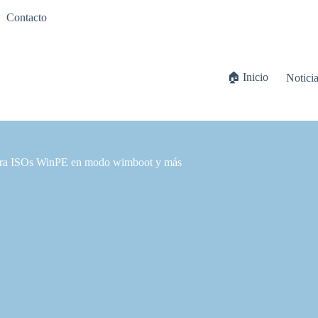
Contacto
🏠 Inicio
Notici
 para ISOs WinPE en modo wimboot y más