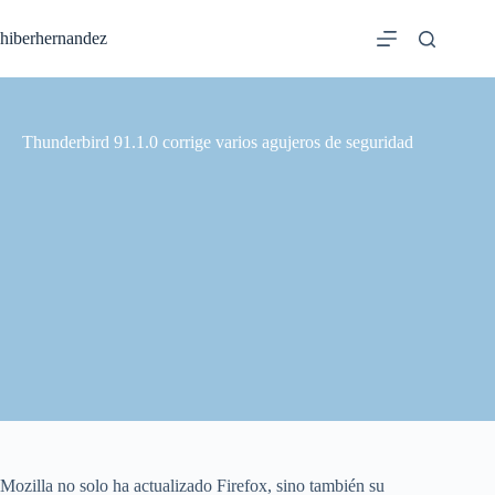
Saltar
al
hiberhernandez
contenido
Thunderbird 91.1.0 corrige varios agujeros de seguridad
Mozilla no solo ha actualizado Firefox, sino también su