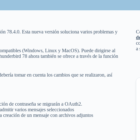
sión 78.4.0. Esta nueva versión soluciona varios problemas y
C
d
co
a 
 compatibles (Windows, Linux y MacOS). Puede dirigirse al
hunderbird 78 ahora también se ofrece a través de la función
ebería tomar en cuenta los cambios que se realizaron, así
ación de contraseña se migrarán a OAuth2.
admitir varios mensajes seleccionados
a creación de un mensaje con archivos adjuntos