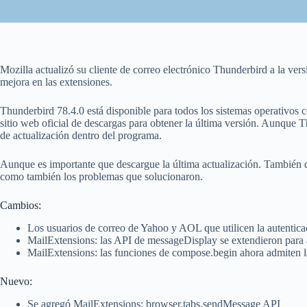
Mozilla actualizó su cliente de correo electrónico Thunderbird a la ver
mejora en las extensiones.
Thunderbird 78.4.0 está disponible para todos los sistemas operativos
sitio web oficial de descargas para obtener la última versión. Aunque T
de actualización dentro del programa.
Aunque es importante que descargue la última actualización. También d
como también los problemas que solucionaron.
Cambios:
Los usuarios de correo de Yahoo y AOL que utilicen la autentic
MailExtensions: las API de messageDisplay se extendieron para 
MailExtensions: las funciones de compose.begin ahora admiten l
Nuevo:
Se agregó MailExtensions: browser.tabs.sendMessage API