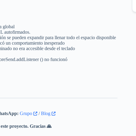
a global
SL autofirmados.
ión se pueden expandir para llenar todo el espacio disponible
vocó un comportamiento inesperado
minado no era accesible desde el teclado
foreSend.addListener () no funcionó
atsApp:
Grupo
/
Blog
este proyecto. Gracias 🙏