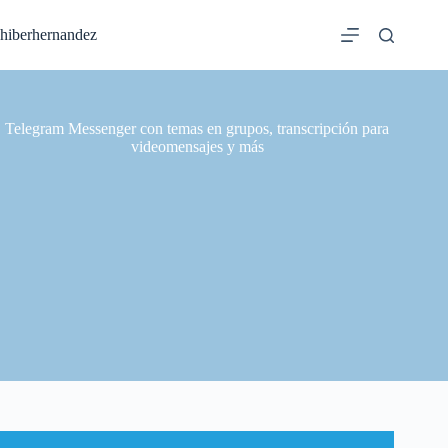
Saltar
al
hiberhernandez
contenido
Telegram Messenger con temas en grupos, transcripción para
videomensajes y más