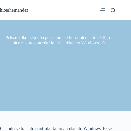
Saltar
al
hiberhernandez
contenido
Privatezilla: pequeña pero potente herramienta de código
abierto para controlar la privacidad en Windows 10
Cuando se trata de controlar la privacidad de Windows 10 se