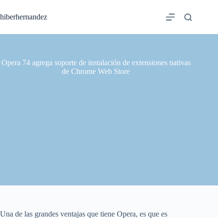
Saltar
al
hiberhernandez
contenido
Opera 74 agrega soporte de instalación de extensiones nativas
de Chrome Web Store
Una de las grandes ventajas que tiene Opera, es que es