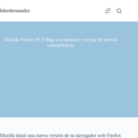
Saltar
al
hiberhernandez
contenido
Mozilla Firefox 97.0 llega con mejoras y un par de nuevas
características
Mozilla lanzó una nueva versión de su navegador web Firefox