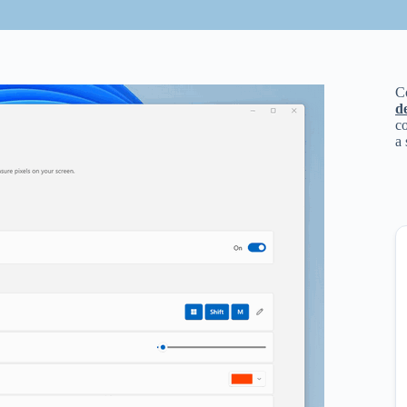
C
d
co
a 