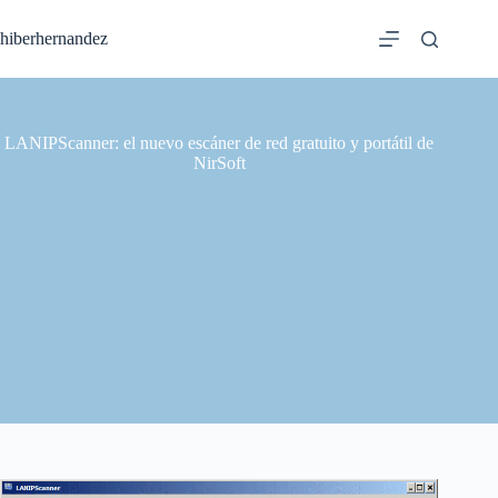
Saltar
al
hiberhernandez
contenido
LANIPScanner: el nuevo escáner de red gratuito y portátil de
NirSoft