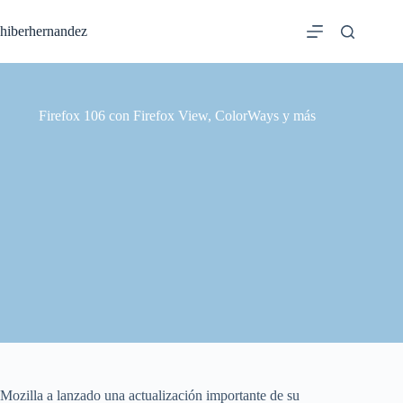
Saltar
al
hiberhernandez
contenido
Firefox 106 con Firefox View, ColorWays y más
Mozilla a lanzado una actualización importante de su