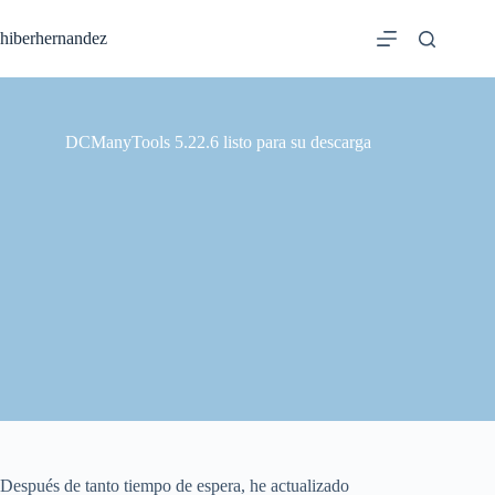
Saltar
al
hiberhernandez
contenido
DCManyTools 5.22.6 listo para su descarga
Después de tanto tiempo de espera, he actualizado