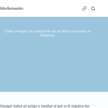
Saltar
al
hiberhernandez
contenido
Como proteger con contraseña sus archivos personales en
Windows
Siempre habrá un amigo o familiar al que se le requiera dar