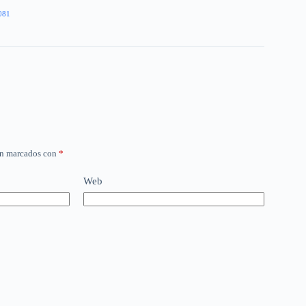
081
án marcados con
*
Web