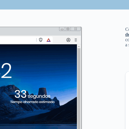
C
d
co
a 