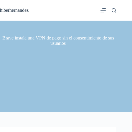
Saltar
al
hiberhernandez
contenido
Brave instala una VPN de pago sin el consentimiento de sus
usuarios