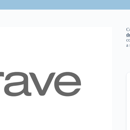
C
d
co
a 